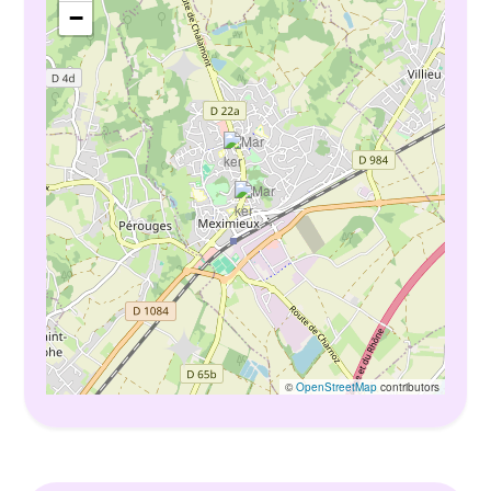
−
©
OpenStreetMap
contributors